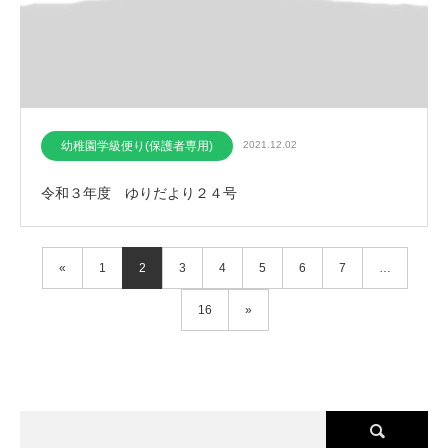
幼稚園学級便り(保護者専用)
2021.12.02
令和３年度 ゆりだより２４号
«
1
2
3
4
5
6
7
…
16
»