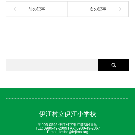
前の記事
次の記事
伊江村立伊江小学校
〒905-0595 伊江村字東江前364番地
TEL: 0980‐49‐2009 FAX: 0980‐49‐2367
E-mail: iesho@iejima.org