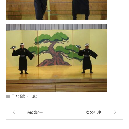
日々活動（一般）
前の記事
次の記事