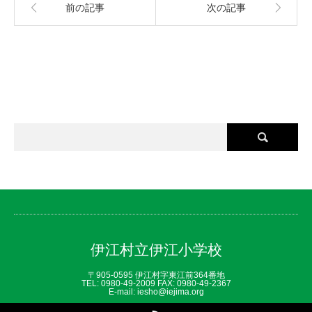
前の記事
次の記事
伊江村立伊江小学校
〒905-0595 伊江村字東江前364番地
TEL: 0980‐49‐2009 FAX: 0980‐49‐2367
E-mail: iesho@iejima.org
RSS