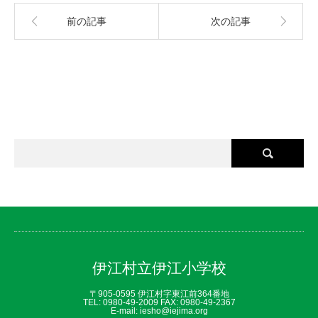
前の記事
次の記事
伊江村立伊江小学校
〒905-0595 伊江村字東江前364番地
TEL: 0980‐49‐2009 FAX: 0980‐49‐2367
E-mail: iesho@iejima.org