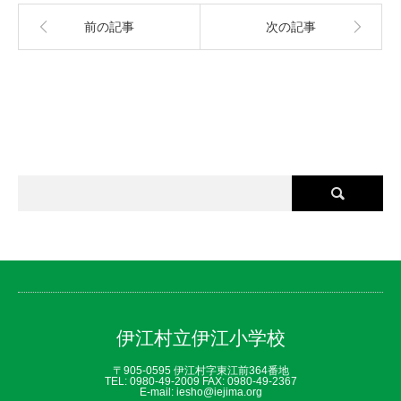
前の記事
次の記事
伊江村立伊江小学校
〒905-0595 伊江村字東江前364番地
TEL: 0980‐49‐2009 FAX: 0980‐49‐2367
E-mail: iesho@iejima.org