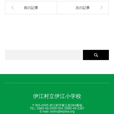
前の記事
次の記事
伊江村立伊江小学校
〒905-0595 伊江村字東江前364番地
TEL: 0980‐49‐2009 FAX: 0980‐49‐2367
E-mail: iesho@iejima.org