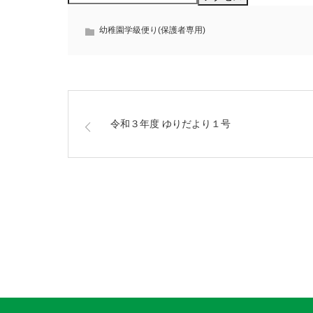
幼稚園学級便り(保護者専用)
令和３年度 ゆりだより１号