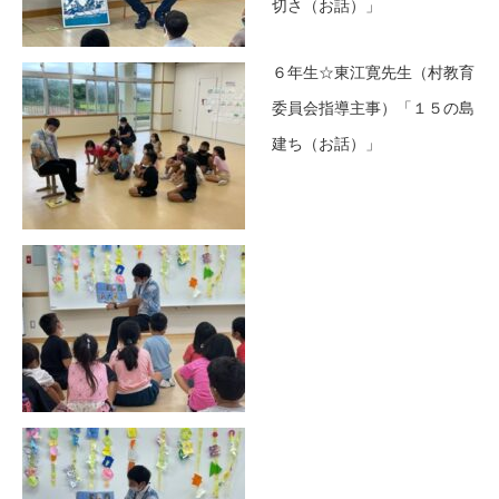
切さ（お話）」
６年生☆東江寛先生（村教育
委員会指導主事）「１５の島
建ち（お話）」