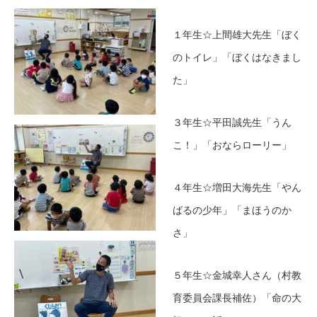
１年生☆上間雄大先生「ぼく
のトイレ」「ぼくはなきまし
た」
３年生☆平田誠先生「うん
こ！」「おならローリー」
４年生☆増田大海先生「やん
ばるの少年」「まほうのか
さ」
５年生☆金城幸人さん（村教
育委員会課長補佐）「命の大