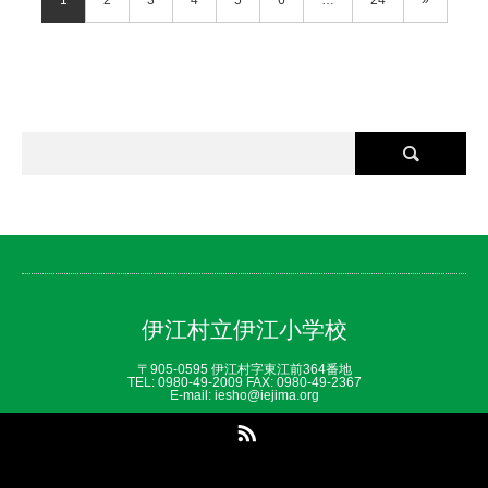
1
2
3
4
5
6
…
24
»
伊江村立伊江小学校
〒905-0595 伊江村字東江前364番地
TEL: 0980‐49‐2009 FAX: 0980‐49‐2367
E-mail: iesho@iejima.org
RSS